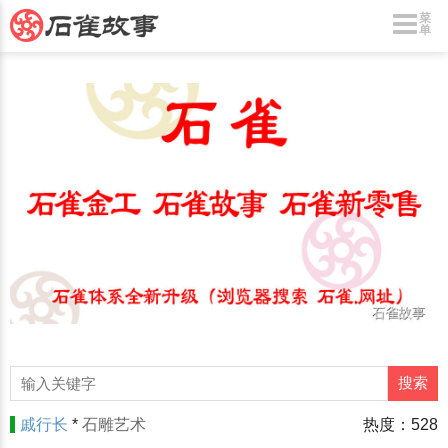
菜
单
戚行长
*
石雕艺术
热度：528