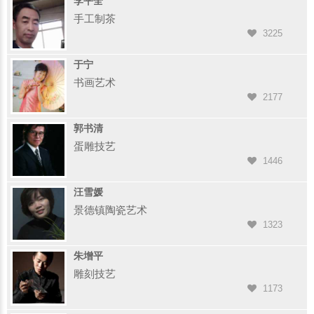
李平全
手工制茶
3225
于宁
书画艺术
2177
郭书清
蛋雕技艺
1446
汪雪媛
景德镇陶瓷艺术
1323
朱增平
雕刻技艺
1173