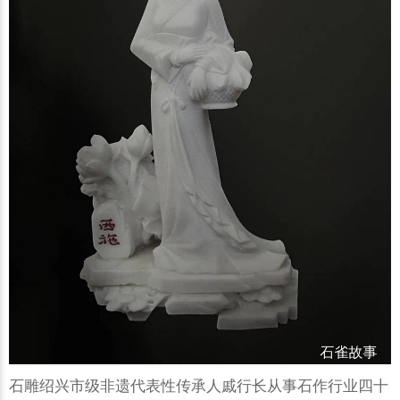
石雕绍兴市级非遗代表性传承人戚行长从事石作行业四十