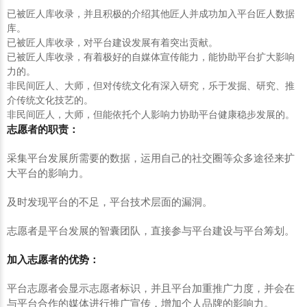
已被匠人库收录，并且积极的介绍其他匠人并成功加入平台匠人数据
库。
已被匠人库收录，对平台建设发展有着突出贡献。
已被匠人库收录，有着极好的自媒体宣传能力，能协助平台扩大影响
力的。
非民间匠人、大师，但对传统文化有深入研究，乐于发掘、研究、推
介传统文化技艺的。
非民间匠人，大师，但能依托个人影响力协助平台健康稳步发展的。
志愿者的职责：
采集平台发展所需要的数据，运用自己的社交圈等众多途径来扩
大平台的影响力。
及时发现平台的不足，平台技术层面的漏洞。
志愿者是平台发展的智囊团队，直接参与平台建设与平台筹划。
加入志愿者的优势：
平台志愿者会显示志愿者标识，并且平台加重推广力度，并会在
与平台合作的媒体进行推广宣传，增加个人品牌的影响力。