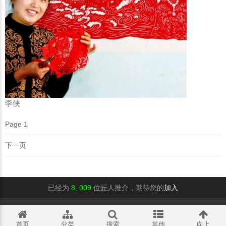
李侠
分
Page 1
页
下
下一页
一
页
已经为
8, 009
位匠人推介，期待您的
加入
石雀故事2017-2026,版权所有。
鲁ICP备17049491号-1
首页
分类
搜索
其他
向上