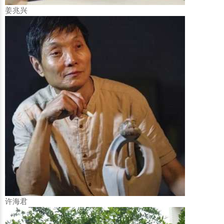
姜兆兴
许海君