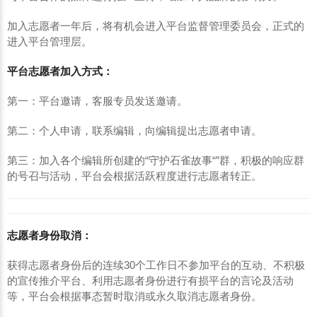
加入志愿者一年后，将有机会进入平台监督管理委员会，正式的
进入平台管理层。
平台志愿者加入方式：
第一：平台邀请，客服专员发送邀请。
第二：个人申请，联系编辑，向编辑提出志愿者申请。
第三：加入各个编辑所创建的“守护石雀故事“”群，积极的响应群
的号召与活动，平台会根据活跃程度进行志愿者转正。
志愿者身份取消：
获得志愿者身份后的连续30个工作日不参加平台的互动、不积极
的宣传推介平台、利用志愿者身份进行有损平台的言论及活动
等，平台会根据事态暂时取消或永久取消志愿者身份。