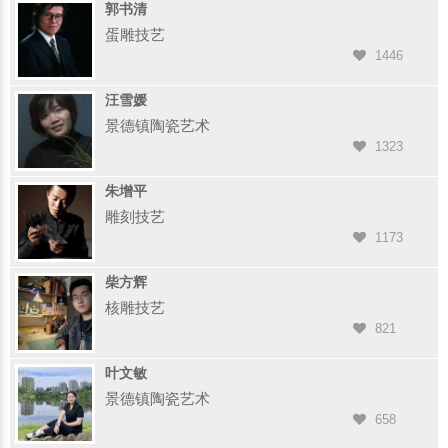
郭书清
蛋雕技艺
1446
汪雪媛
景德镇陶瓷艺术
1323
朱增平
雕刻技艺
1173
柴方辉
核雕技艺
821
叶文敏
景德镇陶瓷艺术
658