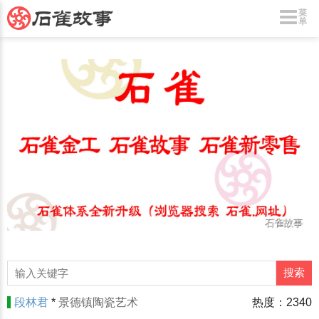
菜
单
段林君
*
景德镇陶瓷艺术
热度：2340